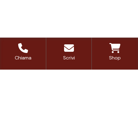
Chiama
Scrivi
Shop
Finanziato dall’Unione europea – Next Generation
EU