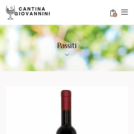
0
Passiti