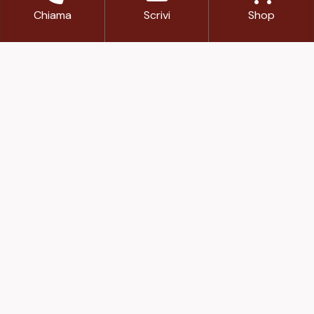
Chiama
Scrivi
Shop
Finanziato dall’Unione europea – Next Generation
EU